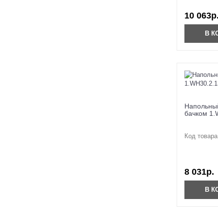
10 063р
В К
Напольный
бачком 1.
Код товара
8 031р.
В К