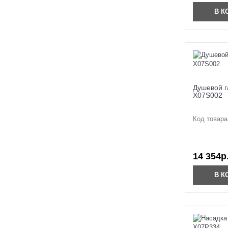
В К
Душевой г
X07S002
Код товара
14 354р
В К