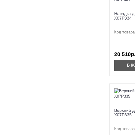
Насадка д
X07P334
Код товара
20 510р
В К
Верхний д
X07P335
Код товара