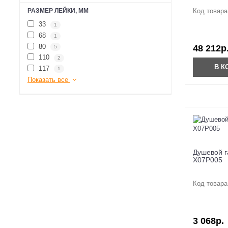
Код товара
РАЗМЕР ЛЕЙКИ, ММ
33
1
68
1
80
48 212р
5
110
2
В К
117
1
Показать все
Душевой г
X07P005
Код товара
3 068р.