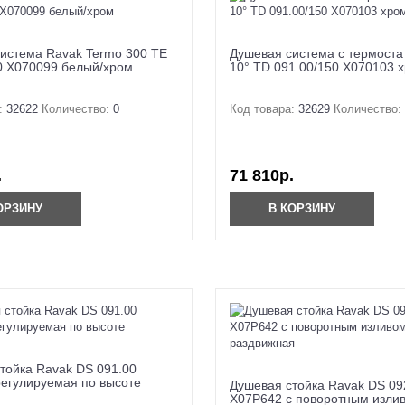
истема Ravak Termo 300 TE
Душевая система с термоста
0 X070099 белый/хром
10° TD 091.00/150 X070103 
:
32622
Количество:
0
Код товара:
32629
Количество:
.
71 810р.
ОРЗИНУ
В КОРЗИНУ
тойка Ravak DS 091.00
егулируемая по высоте
Душевая стойка Ravak DS 09
X07P642 с поворотным изли