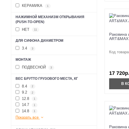
КЕРАМИКА
1
НАЖИМНОЙ МЕХАНИЗМ ОТКРЫВАНИЯ
(PUSH-TO-OPEN)
НЕТ
11
Раковина 
ART&MAX 
ДЛЯ СИФОНА ДИАМЕТРОМ
3.4
3
Код товара
МОНТАЖ
ПОДВЕСНОЙ
3
17 720р
ВЕС БРУТТО ГРУЗОВОГО МЕСТА, КГ
В К
8.4
2
9.2
2
12.8
1
14.7
1
14.8
1
Показать все
Раковина 