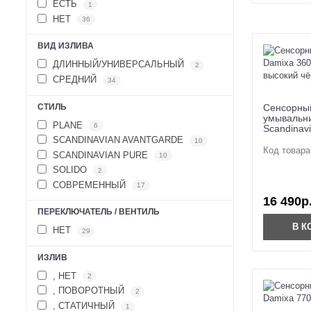
ЕСТЬ
1
НЕТ
36
ВИД ИЗЛИВА
ДЛИННЫЙ/УНИВЕРСАЛЬНЫЙ
2
СРЕДНИЙ
34
СТИЛЬ
Сенсорный
умывальни
PLANE
6
Scandinav
SCANDINAVIAN AVANTGARDE
10
Код товара
SCANDINAVIAN PURE
10
SOLIDO
2
СОВРЕМЕННЫЙ
17
16 490р
ПЕРЕКЛЮЧАТЕЛЬ / ВЕНТИЛЬ
В К
НЕТ
29
ИЗЛИВ
, НЕТ
2
, ПОВОРОТНЫЙ
2
, СТАТИЧНЫЙ
1