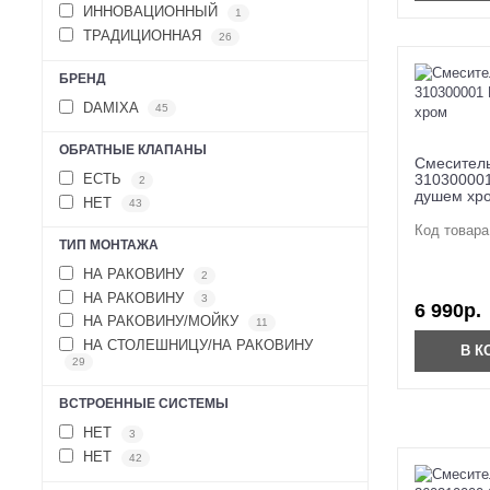
ИННОВАЦИОННЫЙ
1
ТРАДИЦИОННАЯ
26
БРЕНД
DAMIXA
45
ОБРАТНЫЕ КЛАПАНЫ
Смеситель
310300001
ЕСТЬ
2
душем хр
НЕТ
43
Код товара
ТИП МОНТАЖА
НА РАКОВИНУ
2
НА РАКОВИНУ
3
6 990р.
НА РАКОВИНУ/МОЙКУ
11
НА СТОЛЕШНИЦУ/НА РАКОВИНУ
В К
29
ВСТРОЕННЫЕ СИСТЕМЫ
НЕТ
3
НЕТ
42